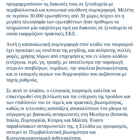
προγραμματίσουν τις διακοπές τους σε ξενοδοχεία με
περιβαλλοντικά και κοινωνικά υπεύθυνη συμπεριφορά. Μελέτη
σε περίπου 30.000 ερωτηθέντες από 30 χώρες δείχνει ότι η
μεγάλη πλειοψηφία των ερωτηθέντων ήταν πρόθυμοι να
πληρώσουν μία υψηλότερη τιμή για διακοπές σε ξενοδοχεία τα
οποία εφαρμόζουν πρακτικές ΕΚΕ.
Αυτή η καταναλωτική συμπεριφορά στον κλάδο του τουρισμού
έχει προκύψει ως συνέπεια της μεγάλης, και αλόγιστης πολλές
φορές, χρήσης πόρων από επιχειρήσεις του εν λόγου κλάδου
(ενέργεια, νερό, γη, τροφή), με αποτέλεσμα την παραγωγή
στερεών αποβλήτων, λυμάτων, την απώλεια βιοποικιλότητας
και οι εκπομπές αερίων του θερμοκηπίου που αυξάνονται με
ταχείς ρυθμούς.
Σε αυτό το πλαίσιο, ο ελληνικός τουρισμός καλείται να
επικεντρωθεί στη βελτίωση και την ενίσχυση της προόδου και
των επιδόσεών του σε τομείς και πρακτικές βιωσιμότητας,
καθώς οι τελευταίες κατατάξεις αποκαλύπτουν ένα χάσμα σε
σύγκριση με βασικούς ανταγωνιστές στη Μεσόγειο (Ισπανία,
Ιταλία, Πορτογαλία, Κύπρος και Μάλτα). Έναντι
παραδοσιακών ανταγωνιστών της, η Ελλάδα ως προορισμός,
υστερεί σε Περιβαλλοντική βιωσιμότητα και
Κοινωνικοοικονομική ανθεκτικότητα.