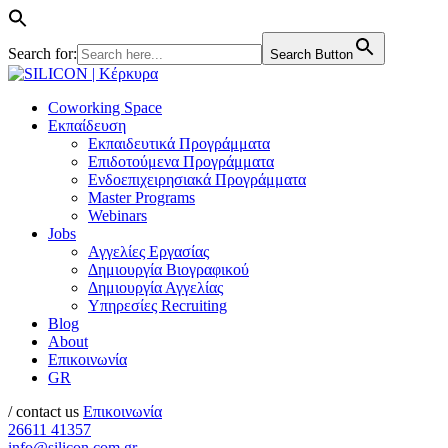
Search for:
Search Button
Coworking Space
Εκπαίδευση
Εκπαιδευτικά Προγράμματα
Επιδοτούμενα Προγράμματα
Ενδοεπιχειρησιακά Προγράμματα
Master Programs
Webinars
Jobs
Αγγελίες Εργασίας
Δημιουργία Βιογραφικού
Δημιουργία Αγγελίας
Υπηρεσίες Recruiting
Blog
About
Επικοινωνία
GR
/ contact us
Επικοινωνία
26611 41357
info@silicon.com.gr