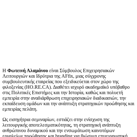
Η
Φωτεινή Αλαμάνου
είναι Σύμβουλος Επιχειρησιακών
Λειτουργιών και Ιδρύτρια της
AFfix
, μιας σύγχρονης
συμβουλευτικής εταιρείας που εξειδικεύεται στον χώρο της
φιλοξενίας (
HO
.
RE
.
CA
). Διαθέτει ισχυρό ακαδημαϊκό υπόβαθρο
στις Πολιτικές Επιστήμες και την Ιστορία, καθώς και πολυετή
εμπειρία στην αναδιάρθρωση επιχειρησιακών διαδικασιών, την
εκπαίδευση ομάδων και την ανάπτυξη στρατηγικών προώθησης και
εμπειρίας πελάτη.
Ως εισηγήτρια σεμιναρίων, εστιάζει στην ενίσχυση της
λειτουργικής αποτελεσματικότητας, τη στρατηγική ανάπτυξη
ανθρώπινου δυναμικού και την ενσωμάτωση καινοτόμων
εργαλείων προώθησης και
branding
για βιώσιμη επιχειρηματική