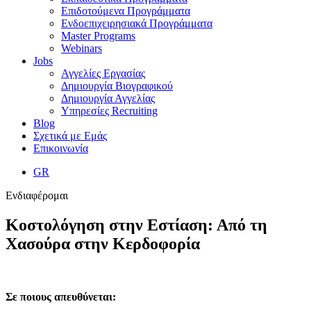
Επιδοτούμενα Προγράμματα
Ενδοεπιχειρησιακά Προγράμματα
Master Programs
Webinars
Jobs
Αγγελίες Εργασίας
Δημιουργία Βιογραφικού
Δημιουργία Αγγελίας
Υπηρεσίες Recruiting
Blog
Σχετικά με Εμάς
Επικοινωνία
GR
Ενδιαφέρομαι
Κοστολόγηση στην Εστίαση: Από τη
Χασούρα στην Κερδοφορία
Σε ποιους απευθύνεται: